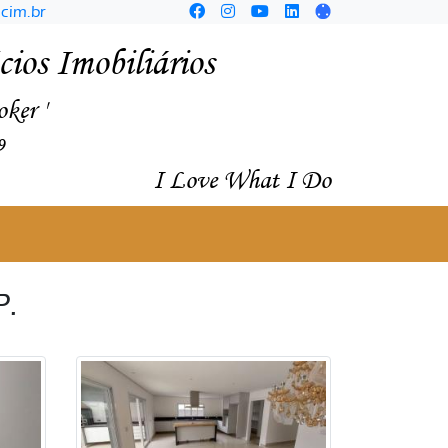
cim.br
ios Imobiliários
oker '
9
I Love What I Do
P.