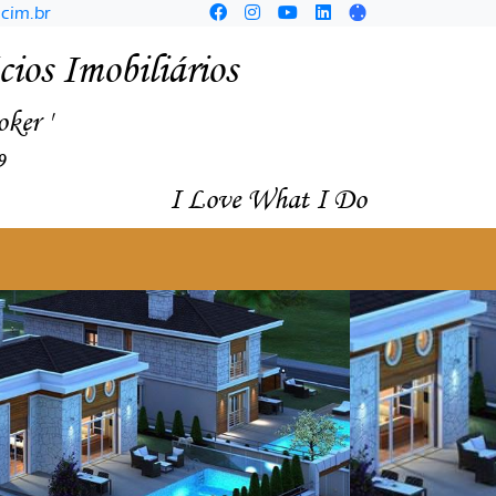
cim.br
ios Imobiliários
oker '
9
I Love What I Do