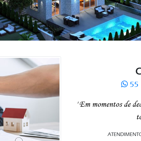
C
55 
' Em momentos de deci
t
ATENDIMENTO