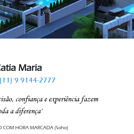
atia Maria
(11) 9 9144-2777
são, confiança e experiência fazem
oda a diferença'
 COM HORA MARCADA (Soho)