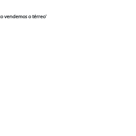
xo vendemos o térreo'
 (11) 9 9144-7448