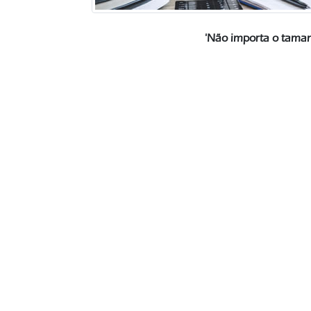
'Não importa o taman
Partner
Condomínio Reserva Santa M