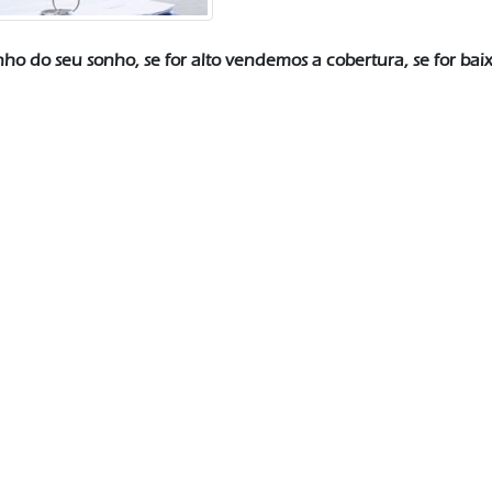
ho do seu sonho, se for alto vendemos a cobertura, se for bai
irineugodinho1946@gmail.com
55
aria