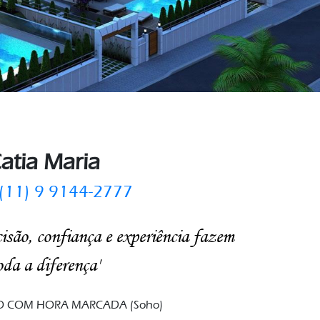
atia Maria
(11) 9 9144-2777
são, confiança e experiência fazem
oda a diferença'
 COM HORA MARCADA (Soho)