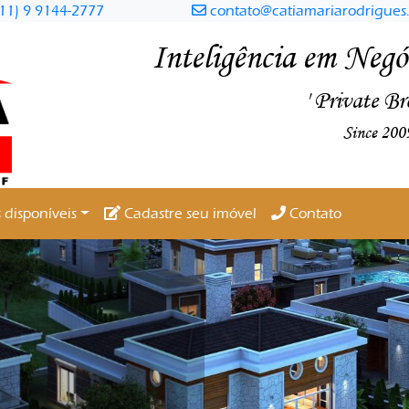
11) 9 9144-2777
contato@catiamariarodrigues.
Inteligência em Negóc
' Private Br
Since 200
 disponíveis
Cadastre seu imóvel
Contato