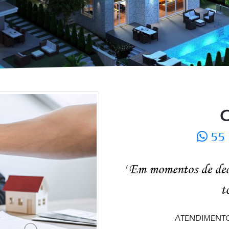
C
55 
' Em momentos de deci
t
ATENDIMENTO