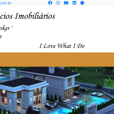
cim.br
ios Imobiliários
oker '
9
I Love What I Do