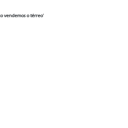
xo vendemos o térreo'
 (11) 9 9144-7448