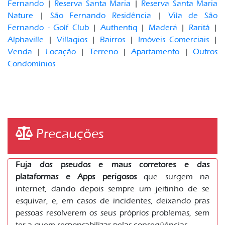
Fernando
|
Reserva Santa Maria
|
Reserva Santa Maria
Nature
|
São Fernando Residência
|
Vila de São
Fernando - Golf Club
|
Authentiq
|
Maderá
|
Raritá
|
Alphaville
|
Villagios
|
Bairros
|
Imóveis Comerciais
|
Venda
|
Locação
|
Terreno
|
Apartamento
|
Outros
Condomínios
Precauções
Fuja dos pseudos e maus corretores e das
plataformas e Apps perigosos
que surgem na
internet, dando depois sempre um jeitinho de se
esquivar, e, em casos de incidentes, deixando pras
pessoas resolverem os seus próprios problemas, sem
ter a quem responsabilizar pelas conseqüências.